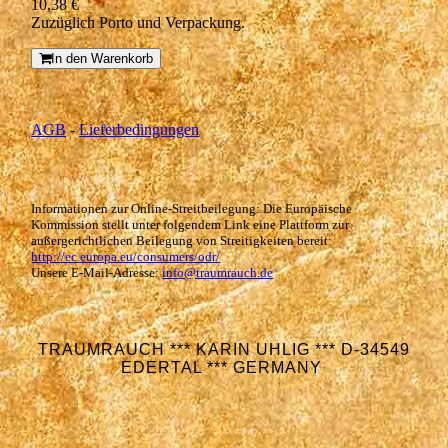
10,38 €
Zuzüglich Porto und Verpackung.
In den Warenkorb
AGB
-
Lieferbedingungen
Informationen zur Online-Streitbeilegung: Die Europäische
Kommission stellt unter folgendem Link eine Plattform zur
außergerichtlichen Beilegung von Streitigkeiten bereit:
http://ec.europa.eu/consumers/odr/
Unsere E-Mail-Adresse:
info@traumrauch.de
TRAUMRAUCH *** KARIN UHLIG *** D-34549
EDERTAL *** GERMANY