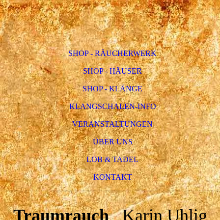
SHOP - RÄUCHERWERK
SHOP - HÄUSER
SHOP - KLÄNGE
KLANGSCHALEN-INFO
VERANSTALTUNGEN
ÜBER UNS
LOB & TADEL
KONTAKT
Traumrauch
Karin Uhlig