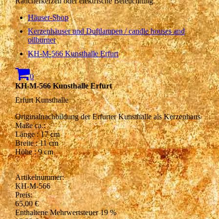
Räucherkerzen oder elektrische Beleuchtung.
Häuser-Shop
Kerzenhäuser und Duftlampen / candle houses and
oilburner
KH-M-566 Kunsthalle Erfurt
0
KH-M-566 Kunsthalle Erfurt
Erfurt Kunsthalle
Originalnachbildung der Erfurter Kunsthalle als Kerzenhaus
Maße ca.:
Länge : 17 cm
Breite : 11 cm
Höhe : 9 cm
Artikelnummer:
KH-M-566
Preis:
65,00 €
Enthaltene Mehrwertsteuer 19 %