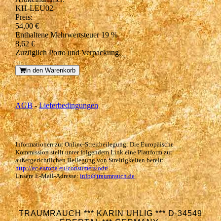
KH-LEU02
Preis:
54,00 €
Enthaltene Mehrwertsteuer 19 %
8,62 €
Zuzüglich Porto und Verpackung.
In den Warenkorb
AGB
-
Lieferbedingungen
Informationen zur Online-Streitbeilegung: Die Europäische
Kommission stellt unter folgendem Link eine Plattform zur
außergerichtlichen Beilegung von Streitigkeiten bereit:
http://ec.europa.eu/consumers/odr/
Unsere E-Mail-Adresse:
info@traumrauch.de
TRAUMRAUCH *** KARIN UHLIG *** D-34549