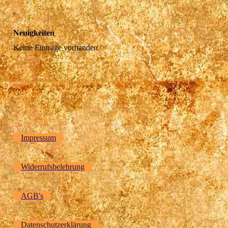
Neuigkeiten
Keine Einträge vorhanden.
Impressum
Widerrufsbelehrung
AGB's
Datenschutzerklärung