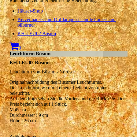
Räucherkerzen oder elektrische Beleuchtung.
Häuser-Shop
Kerzenhäuser und Duftlampen / candle houses and
oilburner
KH-LEU02 Büsum
0
Leuchtturm Büsum
KH-LEU02 Büsum
Leuchtturm von Büsum - Nordsee
Originalnachbildung des Büsumer Leuchtturms.
Der Leuchtturm wird mit einem Teelicht von unten
beleuchtet.
Auf dem Foto sehen Sie die Vorder- und die Rückseite. Der
Preis bezieht sich auf 1 Stück.
Maße ca.:
Durchmesser : 9 cm
Höhe : 26 cm
Artikelnummer: