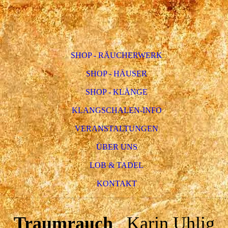
SHOP - RÄUCHERWERK
SHOP - HÄUSER
SHOP - KLÄNGE
KLANGSCHALEN-INFO
VERANSTALTUNGEN
ÜBER UNS
LOB & TADEL
KONTAKT
Traumrauch
Karin Uhlig