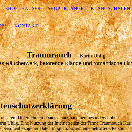
SHOP - HÄUSER
SHOP - KLÄNGE
KLANGSCHALEN-
DEL
KONTAKT
Traumrauch
Karin Uhlig
es Räucherwerk, betörende Klänge und romantische Lic
tenschutzerklärung
 an unserem Unternehmen. Datenschutz hat einen besonders hohen
arin Uhlig. Eine Nutzung der Internetseiten der Firma Traumrauch Kari
be personenbezogener Daten möglich. Sofern eine betroffene Person