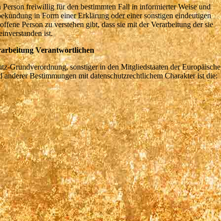
n Person freiwillig für den bestimmten Fall in informierter Weise und
ekundung in Form einer Erklärung oder einer sonstigen eindeutigen
offene Person zu verstehen gibt, dass sie mit der Verarbeitung der sie
inverstanden ist.
rarbeitung Verantwortlichen
utz-Grundverordnung, sonstiger in den Mitgliedstaaten der Europäisch
 anderer Bestimmungen mit datenschutzrechtlichem Charakter ist die: