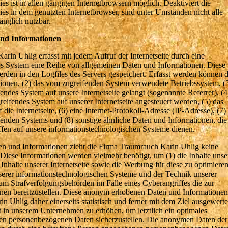
 ist in allen gängigen Internetbrowsern möglich. Deaktiviert die
es in dem genutzten Internetbrowser, sind unter Umständen nicht alle
änglich nutzbar.
und Informationen
arin Uhlig erfasst mit jedem Aufruf der Internetseite durch eine
tes System eine Reihe von allgemeinen Daten und Informationen. Diese
rden in den Logfiles des Servers gespeichert. Erfasst werden können d
onen, (2) das vom zugreifenden System verwendete Betriebssystem, (
fendes System auf unsere Internetseite gelangt (sogenannte Referrer), (4
eifendes System auf unserer Internetseite angesteuert werden, (5) das
die Internetseite, (6) eine Internet-Protokoll-Adresse (IP-Adresse), (7)
ifenden Systems und (8) sonstige ähnliche Daten und Informationen, die
fen auf unsere informationstechnologischen Systeme dienen.
en und Informationen zieht die Firma Traumrauch Karin Uhlig keine
 Diese Informationen werden vielmehr benötigt, um (1) die Inhalte unse
ie Inhalte unserer Internetseite sowie die Werbung für diese zu optimieren
nserer informationstechnologischen Systeme und der Technik unserer
 um Strafverfolgungsbehörden im Falle eines Cyberangriffes die zur
nen bereitzustellen. Diese anonym erhobenen Daten und Informationen
 Uhlig daher einerseits statistisch und ferner mit dem Ziel ausgewerte
t in unserem Unternehmen zu erhöhen, um letztlich ein optimales
eten personenbezogenen Daten sicherzustellen. Die anonymen Daten der