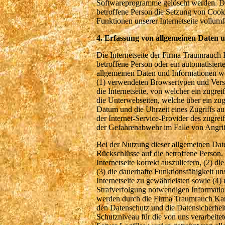
Softwareprogramme gelöscht werden. Dies
betroffene Person die Setzung von Cooki
Funktionen unserer Internetseite vollumf
4. Erfassung von allgemeinen Daten 
Die Internetseite der Firma Traumrauch K
betroffene Person oder ein automatisier
allgemeinen Daten und Informationen we
(1) verwendeten Browsertypen und Versi
die Internetseite, von welcher ein zugrei
die Unterwebseiten, welche über ein zugr
Datum und die Uhrzeit eines Zugriffs auf 
der Internet-Service-Provider des zugre
der Gefahrenabwehr im Falle von Angrif
Bei der Nutzung dieser allgemeinen Dat
Rückschlüsse auf die betroffene Person.
Internetseite korrekt auszuliefern, (2) d
(3) die dauerhafte Funktionsfähigkeit u
Internetseite zu gewährleisten sowie (4)
Strafverfolgung notwendigen Informatio
werden durch die Firma Traumrauch Karin
den Datenschutz und die Datensicherhei
Schutzniveau für die von uns verarbeit