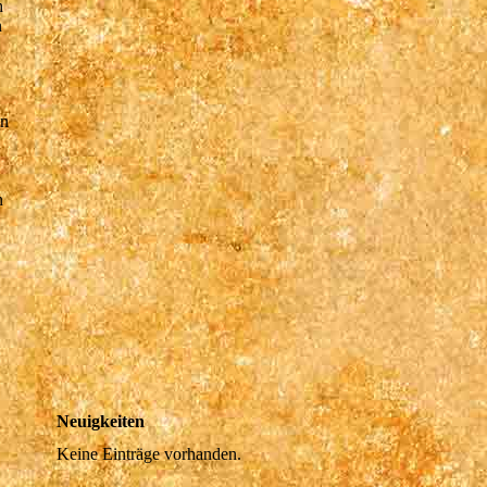
h
n
in
n
Neuigkeiten
Keine Einträge vorhanden.