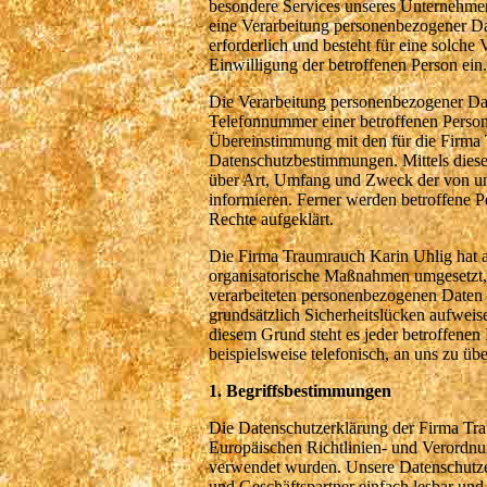
besondere Services unseres Unternehmen
eine Verarbeitung personenbezogener Da
erforderlich und besteht für eine solche
Einwilligung der betroffenen Person ein.
Die Verarbeitung personenbezogener Dat
Telefonnummer einer betroffenen Person
Übereinstimmung mit den für die Firma 
Datenschutzbestimmungen. Mittels diese
über Art, Umfang und Zweck der von un
informieren. Ferner werden betroffene P
Rechte aufgeklärt.
Die Firma Traumrauch Karin Uhlig hat al
organisatorische Maßnahmen umgesetzt, u
verarbeiteten personenbezogenen Daten 
grundsätzlich Sicherheitslücken aufweis
diesem Grund steht es jeder betroffenen
beispielsweise telefonisch, an uns zu übe
1. Begriffsbestimmungen
Die Datenschutzerklärung der Firma Trau
Europäischen Richtlinien- und Verord
verwendet wurden. Unsere Datenschutzerk
und Geschäftspartner einfach lesbar und