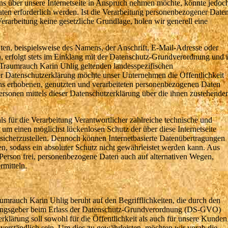
s über unsere Internetseite in Anspruch nehmen möchte, könnte jedoc
ten erforderlich werden. Ist die Verarbeitung personenbezogener Date
 Verarbeitung keine gesetzliche Grundlage, holen wir generell eine
en, beispielsweise des Namens, der Anschrift, E-Mail-Adresse oder
, erfolgt stets im Einklang mit der Datenschutz-Grundverordnung und 
Traumrauch Karin Uhlig geltenden landesspezifischen
r Datenschutzerklärung möchte unser Unternehmen die Öffentlichkeit
s erhobenen, genutzten und verarbeiteten personenbezogenen Daten
ersonen mittels dieser Datenschutzerklärung über die ihnen zustehende
s für die Verarbeitung Verantwortlicher zahlreiche technische und
m einen möglichst lückenlosen Schutz der über diese Internetseite
sicherzustellen. Dennoch können Internetbasierte Datenübertragungen
en, sodass ein absoluter Schutz nicht gewährleistet werden kann. Aus
 Person frei, personenbezogene Daten auch auf alternativen Wegen,
rmitteln.
mrauch Karin Uhlig beruht auf den Begrifflichkeiten, die durch den
nungsgeber beim Erlass der Datenschutz-Grundverordnung (DS-GVO)
lärung soll sowohl für die Öffentlichkeit als auch für unsere Kunden
 verständlich sein. Um dies zu gewährleisten, möchten wir vorab die