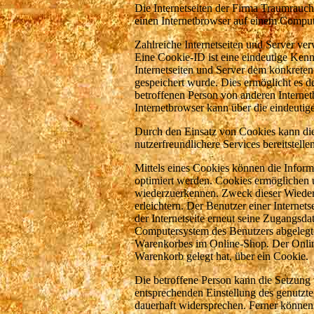
Die Internetseiten der Firma Traumrauc
einen Internetbrowser auf einem Comput
Zahlreiche Internetseiten und Server v
Eine Cookie-ID ist eine eindeutige Kenn
Internetseiten und Server dem konkrete
gespeichert wurde. Dies ermöglicht es d
betroffenen Person von anderen Internet
Internetbrowser kann über die eindeutig
Durch den Einsatz von Cookies kann die
nutzerfreundlichere Services bereitstell
Mittels eines Cookies können die Inform
optimiert werden. Cookies ermöglichen un
wiederzuerkennen. Zweck dieser Wiedere
erleichtern. Der Benutzer einer Internet
der Internetseite erneut seine Zugangsda
Computersystem des Benutzers abgelegte
Warenkorbes im Online-Shop. Der Online-
Warenkorb gelegt hat, über ein Cookie.
Die betroffene Person kann die Setzung v
entsprechenden Einstellung des genutzt
dauerhaft widersprechen. Ferner können 