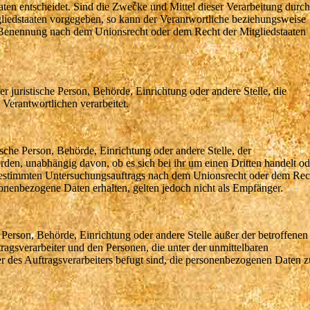
en entscheidet. Sind die Zwecke und Mittel dieser Verarbeitung durch
gliedstaaten vorgegeben, so kann der Verantwortliche beziehungsweise
 Benennung nach dem Unionsrecht oder dem Recht der Mitgliedstaaten
der juristische Person, Behörde, Einrichtung oder andere Stelle, die
Verantwortlichen verarbeitet.
tische Person, Behörde, Einrichtung oder andere Stelle, der
den, unabhängig davon, ob es sich bei ihr um einen Dritten handelt od
bestimmten Untersuchungsauftrags nach dem Unionsrecht oder dem Rec
onenbezogene Daten erhalten, gelten jedoch nicht als Empfänger.
che Person, Behörde, Einrichtung oder andere Stelle außer der betroffenen
agsverarbeiter und den Personen, die unter der unmittelbaren
r des Auftragsverarbeiters befugt sind, die personenbezogenen Daten z