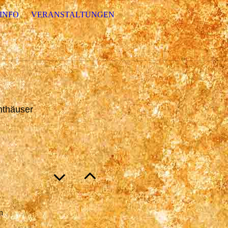
INFO
VERANSTALTUNGEN
hthäuser
n