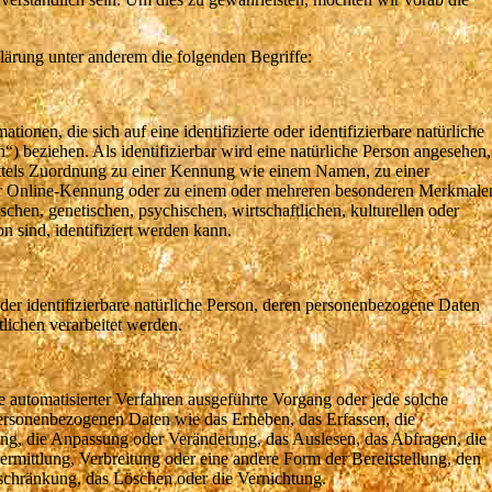
lärung unter anderem die folgenden Begriffe:
ionen, die sich auf eine identifizierte oder identifizierbare natürliche
) beziehen. Als identifizierbar wird eine natürliche Person angesehen,
mittels Zuordnung zu einer Kennung wie einem Namen, zu einer
er Online-Kennung oder zu einem oder mehreren besonderen Merkmale
chen, genetischen, psychischen, wirtschaftlichen, kulturellen oder
on sind, identifiziert werden kann.
 oder identifizierbare natürliche Person, deren personenbezogene Daten
lichen verarbeitet werden.
fe automatisierter Verfahren ausgeführte Vorgang oder jede solche
sonenbezogenen Daten wie das Erheben, das Erfassen, die
ung, die Anpassung oder Veränderung, das Auslesen, das Abfragen, die
mittlung, Verbreitung oder eine andere Form der Bereitstellung, den
schränkung, das Löschen oder die Vernichtung.