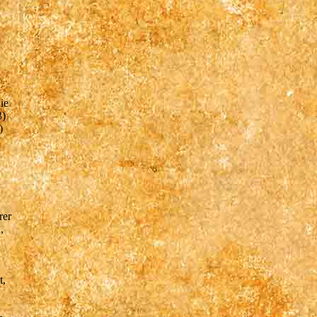
ie
3)
)
rer
,
t,