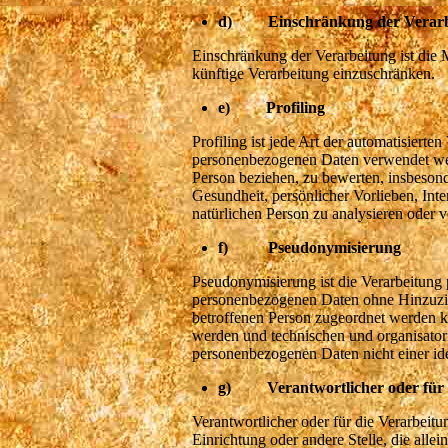
d) Einschränkung der Verarb
Einschränkung der Verarbeitung ist die 
künftige Verarbeitung einzuschränken.
e) Profiling
Profiling ist jede Art der automatisierte
personenbezogenen Daten verwendet werd
Person beziehen, zu bewerten, insbesond
Gesundheit, persönlicher Vorlieben, Inte
natürlichen Person zu analysieren oder 
f) Pseudonymisierung
Pseudonymisierung ist die Verarbeitung
personenbezogenen Daten ohne Hinzuzieh
betroffenen Person zugeordnet werden k
werden und technischen und organisator
personenbezogenen Daten nicht einer ide
g) Verantwortlicher oder für d
Verantwortlicher oder für die Verarbeitun
Einrichtung oder andere Stelle, die all