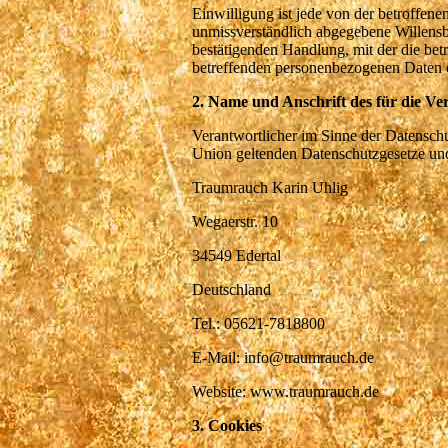
Einwilligung ist jede von der betroffene
unmissverständlich abgegebene Willensb
bestätigenden Handlung, mit der die betr
betreffenden personenbezogenen Daten e
2. Name und Anschrift des für die Ve
Verantwortlicher im Sinne der Datensch
Union geltenden Datenschutzgesetze und
Traumrauch Karin Uhlig
Wegaerstr. 10
34549 Edertal
Deutschland
Tel.: 05621-7818800
E-Mail: info@traumrauch.de
Website: www.traumrauch.de
3. Cookies