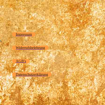
Impressum
n,
Widerrufsbelehrung
AGB's
Datenschutzerklärung