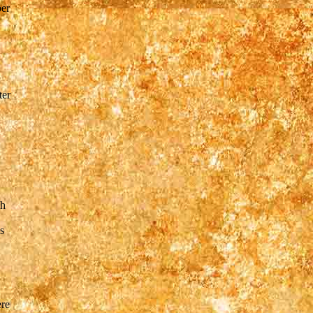
ber
ter
ch
s
ere