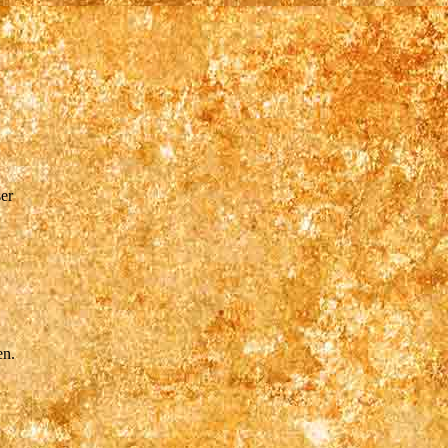
ser
en.