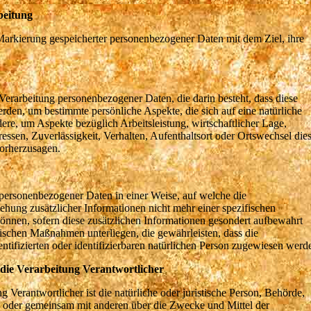
eitung
Markierung gespeicherter personenbezogener Daten mit dem Ziel, ihre
n Verarbeitung personenbezogener Daten, die darin besteht, dass diese
en, um bestimmte persönliche Aspekte, die sich auf eine natürliche
ere, um Aspekte bezüglich Arbeitsleistung, wirtschaftlicher Lage,
ressen, Zuverlässigkeit, Verhalten, Aufenthaltsort oder Ortswechsel die
vorherzusagen.
 personenbezogener Daten in einer Weise, auf welche die
ung zusätzlicher Informationen nicht mehr einer spezifischen
önnen, sofern diese zusätzlichen Informationen gesondert aufbewahrt
ischen Maßnahmen unterliegen, die gewährleisten, dass die
ntifizierten oder identifizierbaren natürlichen Person zugewiesen werd
ie Verarbeitung Verantwortlicher
g Verantwortlicher ist die natürliche oder juristische Person, Behörde,
ein oder gemeinsam mit anderen über die Zwecke und Mittel der