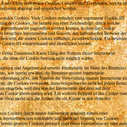
h Karin Uhlig verwenden Cookies. Cookies sind Textdateien, welche ü
ersystem abgelegt und gespeichert werden.
erwenden Cookies. Viele Cookies enthalten eine sogenannte Cookie-ID.
ung des Cookies. Sie besteht aus einer Zeichenfolge, durch welche
n Internetbrowser zugeordnet werden können, in dem das Cookie
en besuchten Internetseiten und Servern, den individuellen Browser der
browsern, die andere Cookies enthalten, zu unterscheiden. Ein bestimm
e Cookie-ID wiedererkannt und identifiziert werden.
 Firma Traumrauch Karin Uhlig den Nutzern dieser Internetseite
en, die ohne die Cookie-Setzung nicht möglich wären.
ationen und Angebote auf unserer Internetseite im Sinne des Benutzers
s, wie bereits erwähnt, die Benutzer unserer Internetseite
rkennung ist es, den Nutzern die Verwendung unserer Internetseite zu
seite, die Cookies verwendet, muss beispielsweise nicht bei jedem Besu
ten eingeben, weil dies von der Internetseite und dem auf dem
n Cookie übernommen wird. Ein weiteres Beispiel ist das Cookie eine
Shop merkt sich die Artikel, die ein Kunde in den virtuellen
on Cookies durch unsere Internetseite jederzeit mittels einer
en Internetbrowsers verhindern und damit der Setzung von Cookies
bereits gesetzte Cookies jederzeit über einen Internetbrowser oder and