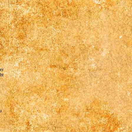
er
ht
u