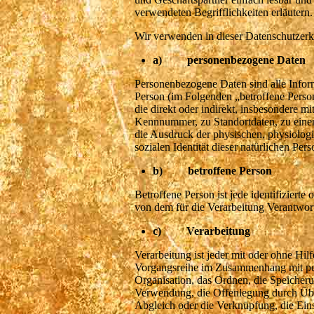
verwendeten Begrifflichkeiten erläutern.
Wir verwenden in dieser Datenschutzerk
a) personenbezogene Daten
Personenbezogene Daten sind alle Informat
Person (im Folgenden „betroffene Person“
die direkt oder indirekt, insbesondere 
Kennnummer, zu Standortdaten, zu ein
die Ausdruck der physischen, physiologis
sozialen Identität dieser natürlichen Pers
b) betroffene Person
Betroffene Person ist jede identifizierte
von dem für die Verarbeitung Verantwort
c) Verarbeitung
Verarbeitung ist jeder mit oder ohne Hil
Vorgangsreihe im Zusammenhang mit per
Organisation, das Ordnen, die Speicher
Verwendung, die Offenlegung durch Über
Abgleich oder die Verknüpfung, die Ein